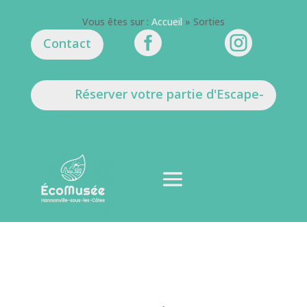
Vous êtes sur :
Accueil
»
Sorties


Contact
Réserver votre partie d'Escape-
Game