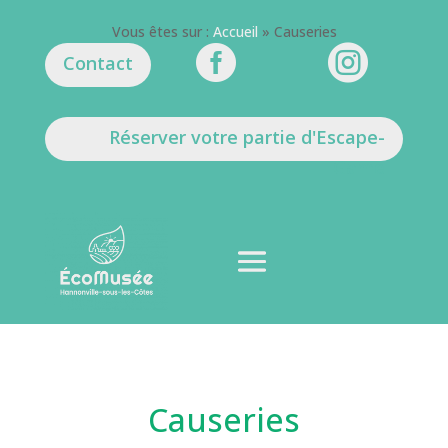
Vous êtes sur :
Accueil
»
Causeries


Contact
Réserver votre partie d'Escape-
Game
Causeries