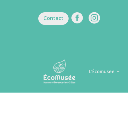


Contact
L’Écomusée