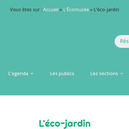
Vous êtes sur :
Accueil
»
L’Écomusée
»
L’éco-jardin
Rés
L’agenda
Les publics
Les sections
L’éco-jardin