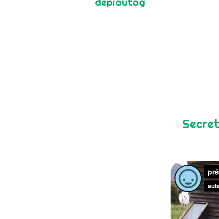
dépiautag
Secret