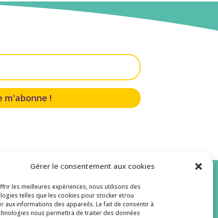
e m'abonne !
Gérer le consentement aux cookies
ffrir les meilleures expériences, nous utilisons des
logies telles que les cookies pour stocker et/ou
Suivez nous !
r aux informations des appareils. Le fait de consentir à
chnologies nous permettra de traiter des données
s