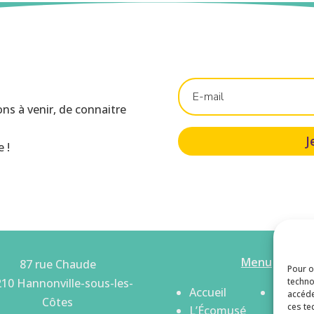
ons à venir, de connaitre
J
 !
Menu
87 rue Chaude
Pour o
10 Hannonville-sous-les-
techno
Accueil
Les
accéde
Côtes
ces te
L’Écomusé
section