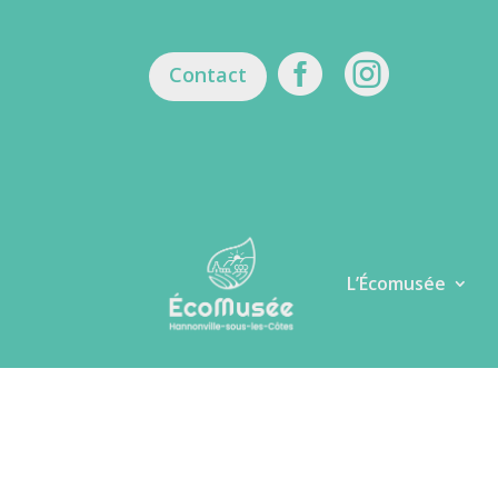


Contact
L’Écomusée