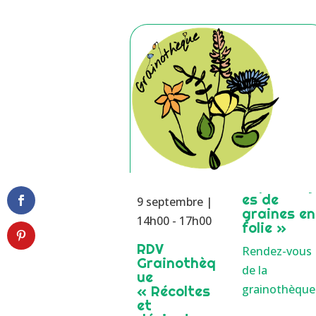
es de
9 septembre |
graines en
14h00
-
17h00
folie »
RDV
Rendez-vous
Grainothèq
de la
ue
grainothèque
« Récoltes
et