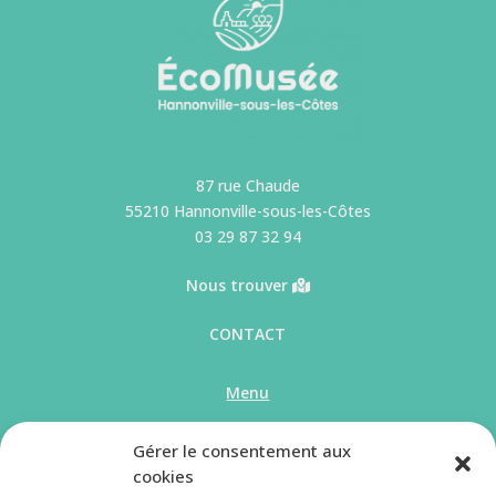
87 rue Chaude
55210 Hannonville-sous-les-Côtes
03 29 87 32 94
Nous trouver
CONTACT
Menu
Accueil
Les sections
Gérer le consentement aux
L’Écomusée
Infos pratiques
cookies
L’agenda
Actualités (blog)