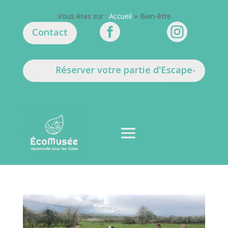
Vous êtes sur :
Accueil
»
Bien-être


Contact
Réserver votre partie d'Escape-
Game