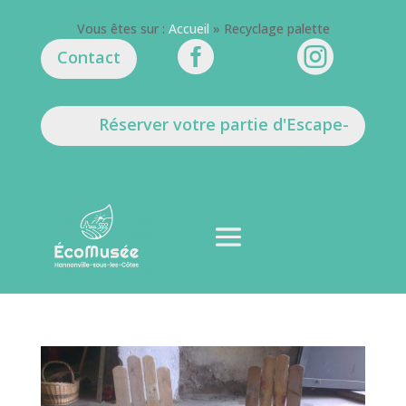
Vous êtes sur :
Accueil
»
Recyclage palette


Contact
Réserver votre partie d'Escape-
Game