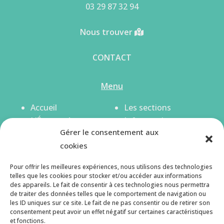
03 29 87 32 94
Nous trouver
CONTACT
Menu
Accueil
Les sections
L’Écomusée
Infos pratiques
Gérer le consentement aux
L’agenda
Actualités (blog)
cookies
Les publics
Pour offrir les meilleures expériences, nous utilisons des technologies
Suivez nous !
telles que les cookies pour stocker et/ou accéder aux informations
des appareils. Le fait de consentir à ces technologies nous permettra
de traiter des données telles que le comportement de navigation ou
les ID uniques sur ce site. Le fait de ne pas consentir ou de retirer son
consentement peut avoir un effet négatif sur certaines caractéristiques
et fonctions.