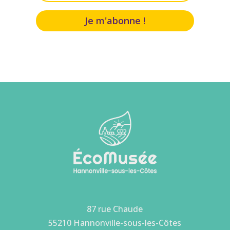
Je m'abonne !
87 rue Chaude
55210 Hannonville-sous-les-Côtes