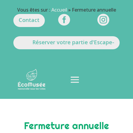
Vous êtes sur :
Accueil
»
Fermeture annuelle


Contact
Réserver votre partie d'Escape-
Game
Fermeture annuelle