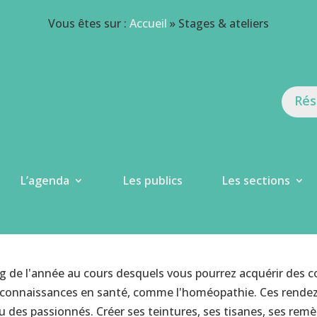
Vous êtes sur :
Accueil
»
Stages & ateliers
Rés
L’agenda
Les publics
Les sections
g de l'année au cours desquels vous pourrez acquérir des c
des connaissances en santé, comme l'homéopathie. Ces rende
u des passionnés. Créer ses teintures, ses tisanes, ses remè