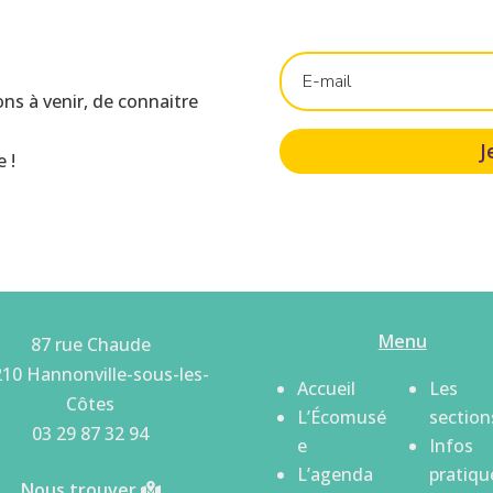
ons à venir, de connaitre
J
 !
Menu
87 rue Chaude
10 Hannonville-sous-les-
Accueil
Les
Côtes
L’Écomusé
section
03 29 87 32 94
e
Infos
L’agenda
pratiqu
Nous trouver