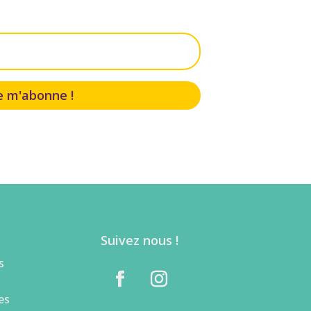
e m'abonne !
Suivez nous !
s
es