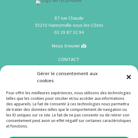
87 rue Chaude
55210 Hannonville-sous-les-Côtes
03 29 87 32 94
Nous trouver
CONTACT
Gérer le consentement aux
Menu
cookies
Accueil
Les sections
Pour offrir les meilleures expériences, nous utilisons des technologies
L’Écomusée
Infos pratiques
telles que les cookies pour stocker et/ou accéder aux informations
L’agenda
Actualités (blog)
des appareils. Le fait de consentir à ces technologies nous permettra
de traiter des données telles que le comportement de navigation ou
Les publics
les ID uniques sur ce site. Le fait de ne pas consentir ou de retirer son
consentement peut avoir un effet négatif sur certaines caractéristiques
et fonctions.
Suivez nous !