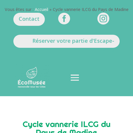
Vous êtes sur :
Accueil
»
Cycle vannerie ILCG du Pays de Madine


Contact
Réserver votre partie d'Escape-
Game
Cycle vannerie ILCG du
Pays de Madine