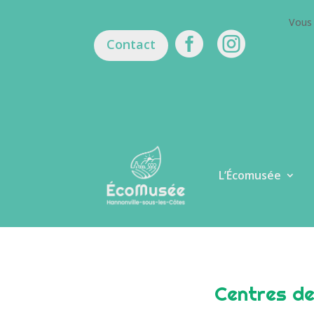
Vous 


Contact
L’Écomusée
Centres de 