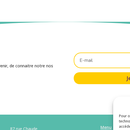
venir, de connaitre notre nos
J
Pour o
techno
accéde
Menu
87 rue Chaude